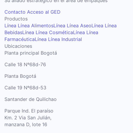
Su aliado estratégico en el área de empaques
Contacto
Acceso al GED
Productos
Línea Línea Alimentos
Línea Línea Aseo
Línea Línea
Bebidas
Línea Línea Cosmética
Línea Línea
Farmacéutica
Línea Línea Industrial
Ubicaciones
Planta principal Bogotá
Calle 18 Nº68d-76
Planta Bogotá
Calle 19 Nº68d-53
Santander de Quilichao
Parque Ind. El paraíso
Km. 2 Via San Julián,
manzana D, lote 16